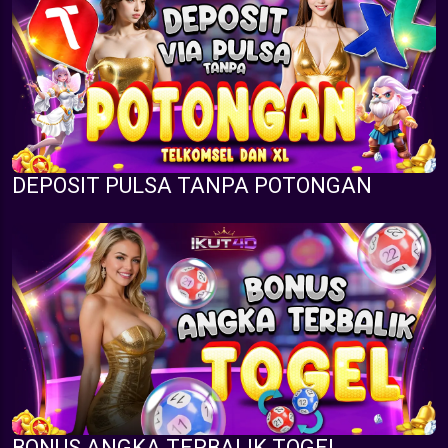
DEPOSIT PULSA TANPA POTONGAN
BONUS ANGKA TERBALIK TOGEL