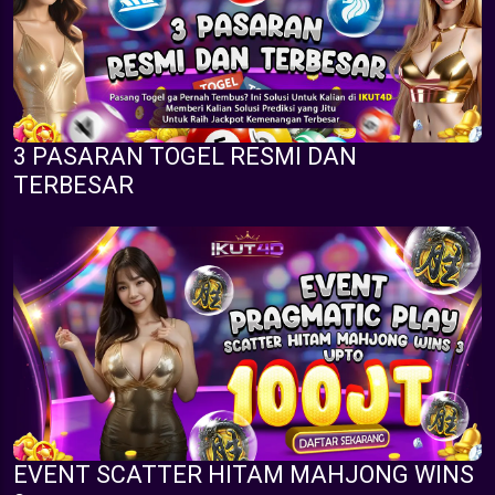
3 PASARAN TOGEL RESMI DAN
TERBESAR
EVENT SCATTER HITAM MAHJONG WINS