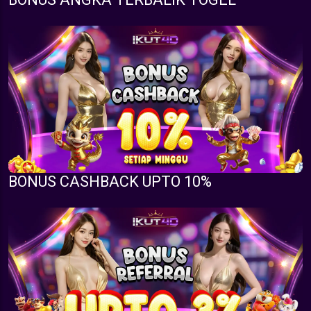
BONUS CASHBACK UPTO 10%