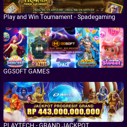
Play and Win Tournament - Spadegaming
GGSOFT GAMES
PLAYTECH - GRAND JACKPOT