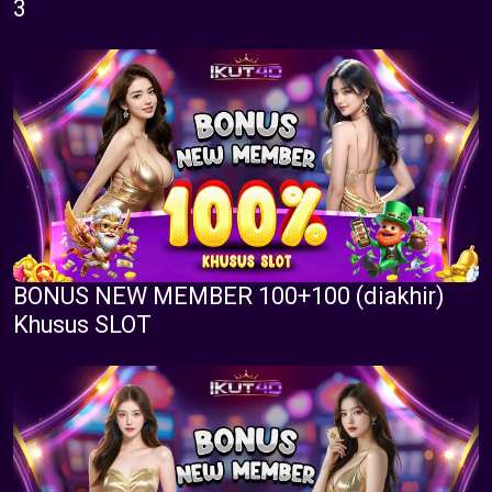
3
BONUS NEW MEMBER 100+100 (diakhir)
Khusus SLOT