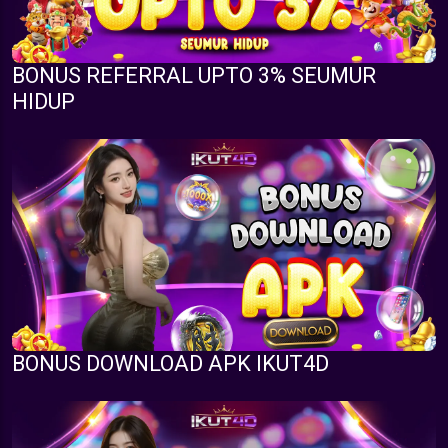
BONUS REFERRAL UPTO 3% SEUMUR
HIDUP
BONUS DOWNLOAD APK IKUT4D