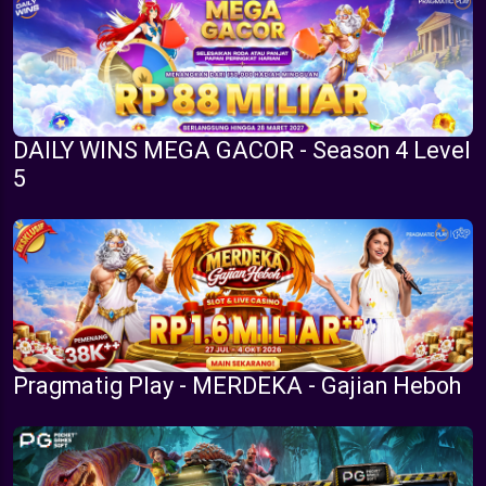
DAILY WINS MEGA GACOR - Season 4 Level
5
Pragmatig Play - MERDEKA - Gajian Heboh