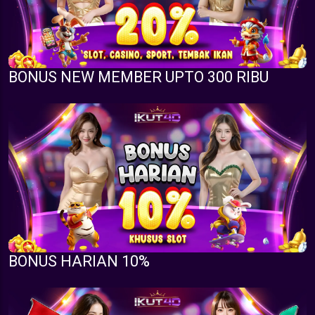
BONUS NEW MEMBER UPTO 300 RIBU
BONUS HARIAN 10%