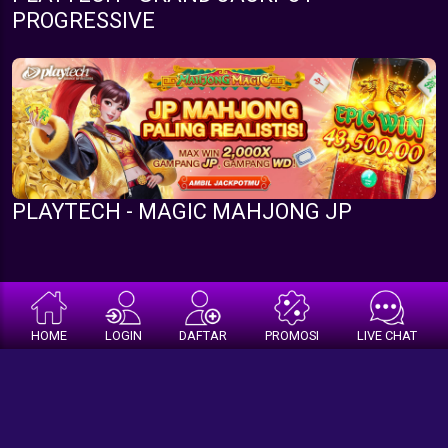
PROGRESSIVE
PLAYTECH - MAGIC MAHJONG JP
HOME
LOGIN
DAFTAR
PROMOSI
LIVE CHAT