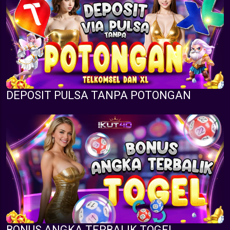
DEPOSIT PULSA TANPA POTONGAN
BONUS ANGKA TERBALIK TOGEL