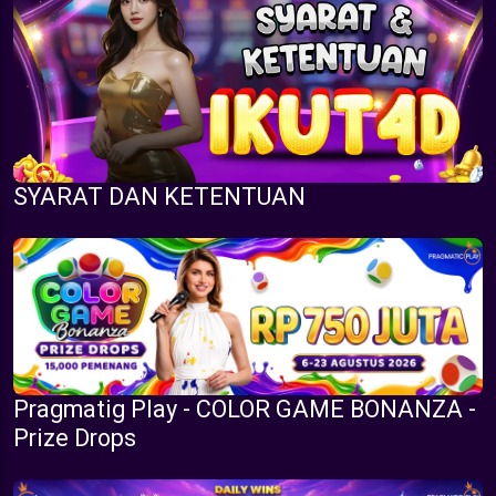
SYARAT DAN KETENTUAN
Pragmatig Play - COLOR GAME BONANZA -
Prize Drops