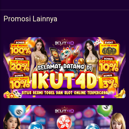
Promosi Lainnya