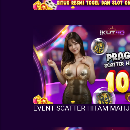
EVENT SCATTER HITAM MAHJ