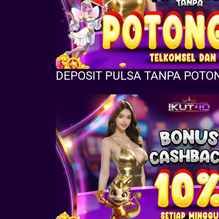
DEPOSIT PULSA TANPA POTO