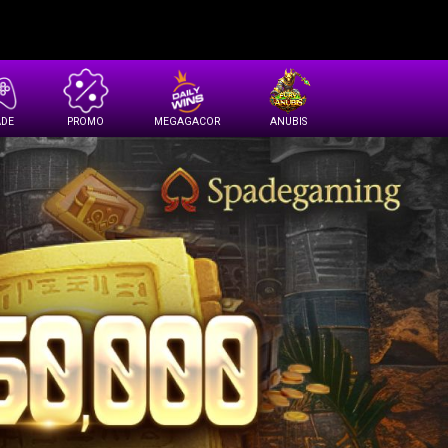
ADE
PROMO
MEGAGACOR
ANUBIS