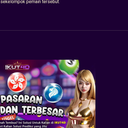
u sekelompok pemain tersebut.