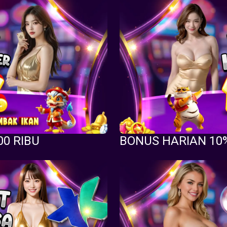
0 RIBU
BONUS HARIAN 10