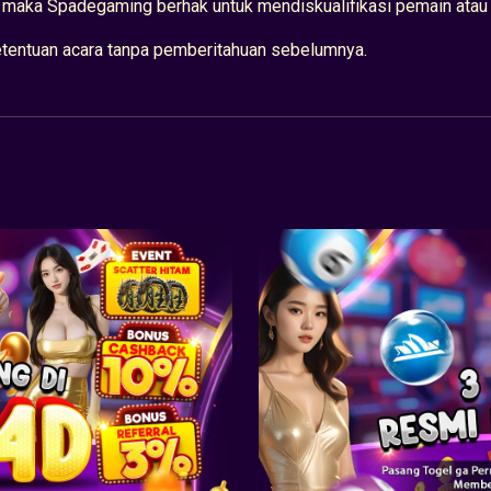
n maka Spadegaming berhak untuk mendiskualifikasi pemain ata
tentuan acara tanpa pemberitahuan sebelumnya.