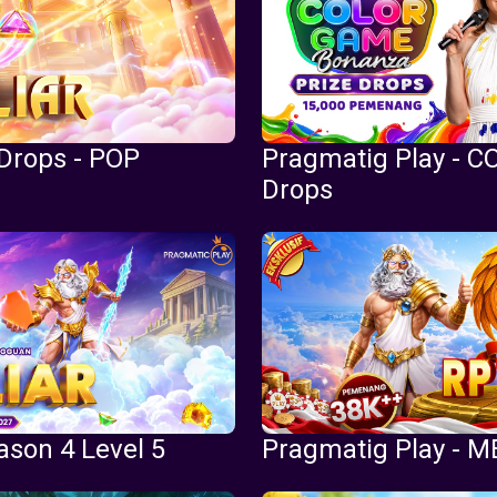
 Drops - POP
Pragmatig Play - 
Drops
son 4 Level 5
Pragmatig Play - 