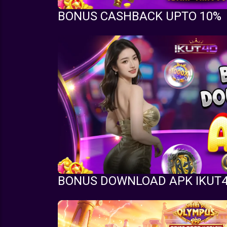
BONUS CASHBACK UPTO 10%
BONUS DOWNLOAD APK IKUT