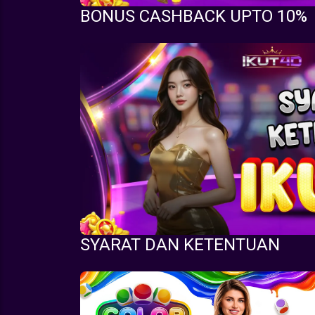
BONUS CASHBACK UPTO 10%
SYARAT DAN KETENTUAN