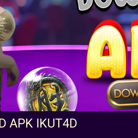
 APK IKUT4D