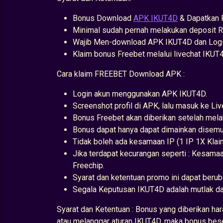
Bonus Download
APK IKUT4D
& Dapatkan R
Minimal sudah pernah melakukan deposit Rp
Wajib Men-download APK IKUT4D dan Login
Klaim bonus Freebet melalui livechat IKUT
Cara klaim FREEBET Download APK :
Login akun menggunakan APK IKUT4D.
Screenshot profil di APK, lalu masuk ke Li
Bonus Freebet akan diberikan setelah mel
Bonus dapat hanya dapat dimainkan disemu
Tidak boleh ada kesamaan IP (1 IP 1X Klai
Jika terdapat kecurangan seperti : Kesam
Freechip.
Syarat dan ketentuan promo ini dapat beru
Segala Keputusan IKUT4D adalah mutlak dan
Syarat dan Ketentuan : Bonus yang diberikan h
atau melanggar aturan IKUT4D, maka bonus be