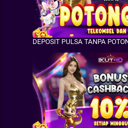
DEPOSIT PULSA TANPA POTO