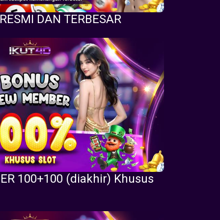
 RESMI DAN TERBESAR
 100+100 (diakhir) Khusus