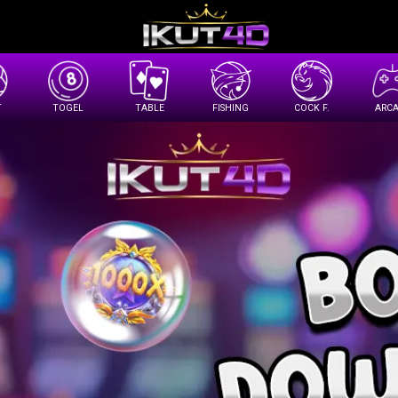
T
TOGEL
TABLE
FISHING
COCK F.
ARC