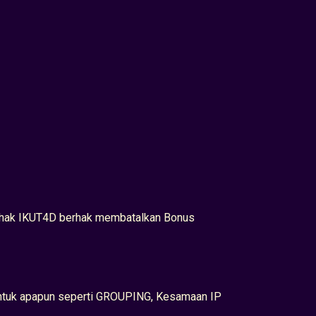
Pihak IKUT4D berhak membatalkan Bonus
bentuk apapun seperti GROUPING, Kesamaan IP