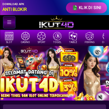
//under row-loginmenu
DOWNLOAD APK
KLIK DI SINI
ANTI BLOKIR
SLOT
CASINO
SPORT
TOGEL
TABLE
FISHING
COCK 