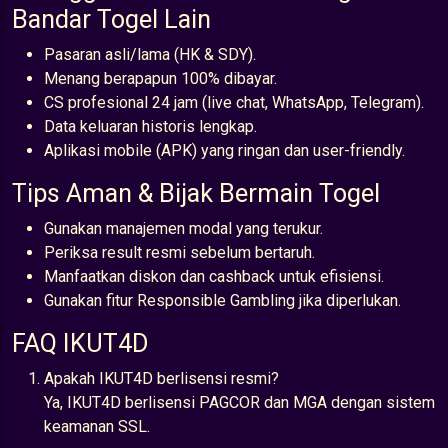
Bandar Togel Lain
Pasaran asli/lama (HK & SDY).
Menang berapapun 100% dibayar.
CS profesional 24 jam (live chat, WhatsApp, Telegram).
Data keluaran historis lengkap.
Aplikasi mobile (APK) yang ringan dan user-friendly.
Tips Aman & Bijak Bermain Togel
Gunakan manajemen modal yang terukur.
Periksa result resmi sebelum bertaruh.
Manfaatkan diskon dan cashback untuk efisiensi.
Gunakan fitur Responsible Gambling jika diperlukan.
FAQ IKUT4D
Apakah IKUT4D berlisensi resmi?
Ya, IKUT4D berlisensi PAGCOR dan MGA dengan sistem
keamanan SSL.