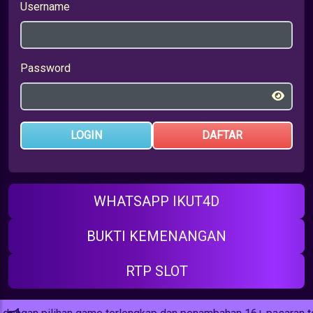
Username
Password
LOGIN
DAFTAR
WHATSAPP IKUT4D
BUKTI KEMENANGAN
RTP SLOT