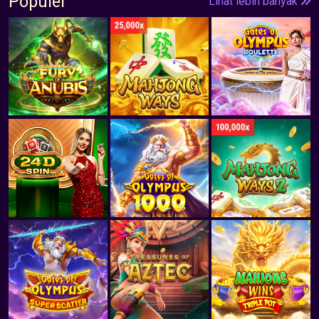
Populer
Lihat lebih banyak