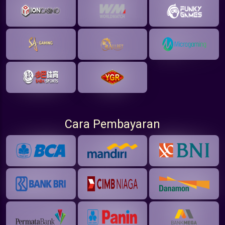
Cara Pembayaran