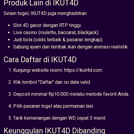
Produk Lain di IKUT4D
Selain togel, IKUT4D juga menghadirkan:
Slot 4D gacor dengan RTP tinggi.
Live casino (roulette, baccarat, blackjack).
Judi bola (odds terbaik & pasaran lengkap).
Sabung ayam dan tembak ikan dengan animasi realistik.
Cara Daftar di IKUT4D
Kunjungi website resmi: https://ikut4d.com.
Klik tombol "Daftar" dan isi data valid.
Deposit minimal Rp10.000 melalui metode favorit Anda.
Pilih pasaran togel atau permainan lain.
Tarik kemenangan dengan WD cepat 3 menit.
Keunggulan IKUT4D Dibanding