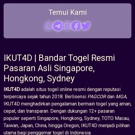
Temui Kami
IKUT4D | Bandar Togel Resmi
Pasaran Asli Singapore,
Hongkong, Sydney
IKUT4D
adalah situs togel online resmi dengan reputasi
terpercaya sejak tahun 2018. Berlisensi
PAGCOR
dan
MGA
,
IKUT4D menghadirkan pengalaman bermain togel yang aman,
cepat, dan transparan. Dengan dukungan 12+ pasaran
populer seperti Singapore, Hongkong, Sydney, TOTO Macau,
Taiwan, Japan, China, hingga Oregon, IKUT4D menjadi pilihan
utama bagi penggemar togel di Indonesia.