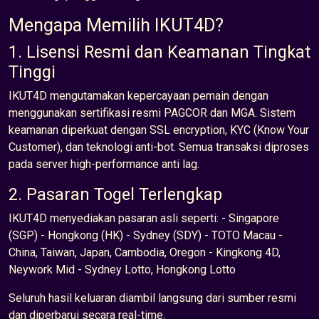
Mengapa Memilih IKUT4D?
1. Lisensi Resmi dan Keamanan Tingkat
Tinggi
IKUT4D mengutamakan kepercayaan pemain dengan
menggunakan sertifikasi resmi PAGCOR dan MGA. Sistem
keamanan diperkuat dengan SSL encryption, KYC (Know Your
Customer), dan teknologi anti-bot. Semua transaksi diproses
pada server high-performance anti lag.
2. Pasaran Togel Terlengkap
IKUT4D menyediakan pasaran asli seperti: - Singapore
(SGP) - Hongkong (HK) - Sydney (SDY) - TOTO Macau -
China, Taiwan, Japan, Cambodia, Oregon - Kingkong 4D,
Neywork Mid - Sydney Lotto, Hongkong Lotto
Seluruh hasil keluaran diambil langsung dari sumber resmi
dan diperbarui secara real-time.