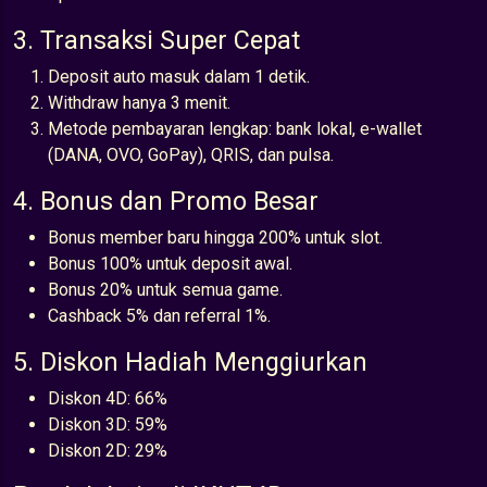
3. Transaksi Super Cepat
Deposit auto masuk dalam 1 detik.
Withdraw hanya 3 menit.
Metode pembayaran lengkap: bank lokal, e-wallet
(DANA, OVO, GoPay), QRIS, dan pulsa.
4. Bonus dan Promo Besar
Bonus member baru hingga 200% untuk slot.
Bonus 100% untuk deposit awal.
Bonus 20% untuk semua game.
Cashback 5% dan referral 1%.
5. Diskon Hadiah Menggiurkan
Diskon 4D: 66%
Diskon 3D: 59%
Diskon 2D: 29%