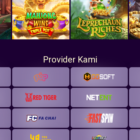
Provider Kami