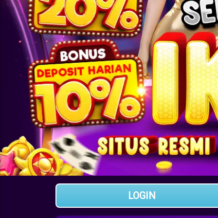
LOGIN