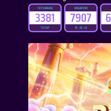
TOTO MACAU
SINGAPORE
CHINA
3381
7907
6699
TUTUP
16 : 38 : 19
14 : 08 : 19