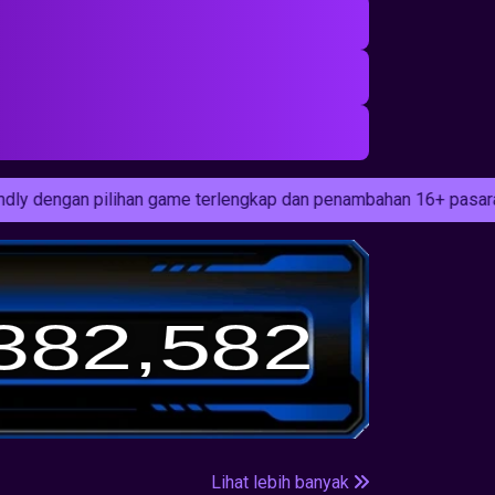
 dan penambahan 16+ pasaran togel.
432,750
Lihat lebih banyak