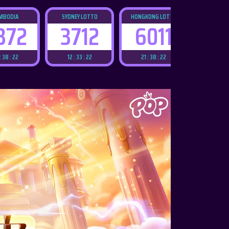
EY LOTTO
HONGKONG LOTTO
OREGON 1
OREG
712
6011
5398
24
: 33 : 19
21 : 38 : 19
00 : 48 : 19
03 : 4