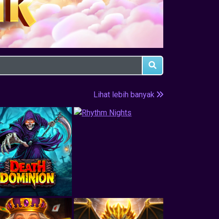
Lihat lebih banyak