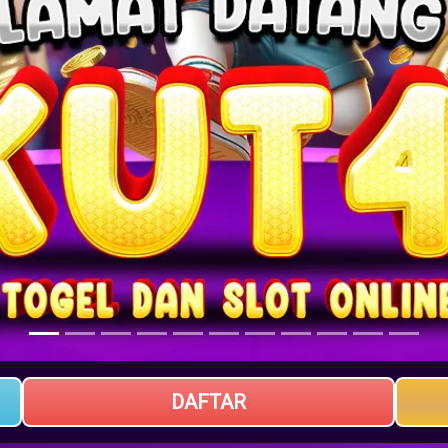
DAFTAR