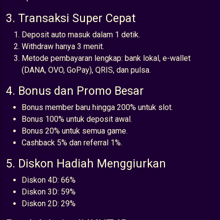
3. Transaksi Super Cepat
Deposit auto masuk dalam 1 detik.
Withdraw hanya 3 menit.
Metode pembayaran lengkap: bank lokal, e-wallet
(DANA, OVO, GoPay), QRIS, dan pulsa.
4. Bonus dan Promo Besar
Bonus member baru hingga 200% untuk slot.
Bonus 100% untuk deposit awal.
Bonus 20% untuk semua game.
Cashback 5% dan referral 1%.
5. Diskon Hadiah Menggiurkan
Diskon 4D: 66%
Diskon 3D: 59%
Diskon 2D: 29%