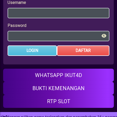
Username
Password
LOGIN
DAFTAR
WHATSAPP IKUT4D
BUKTI KEMENANGAN
RTP SLOT