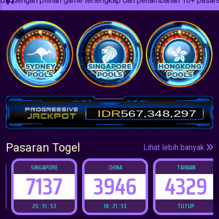
han game terlengkap dan penambahan 16+ pasaran togel.
IDR
567,385,329
Pasaran Togel
Lihat lebih banyak
SINGAPORE
CHINA
TAIWAN
7137
3946
4329
20 : 51 : 52
18 : 21 : 52
TUTUP