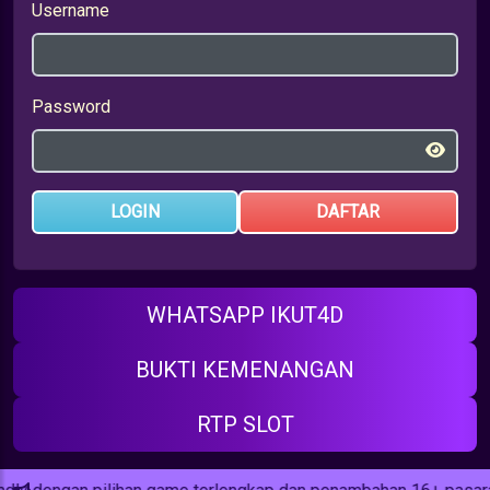
Username
Password
LOGIN
DAFTAR
WHATSAPP IKUT4D
BUKTI KEMENANGAN
RTP SLOT