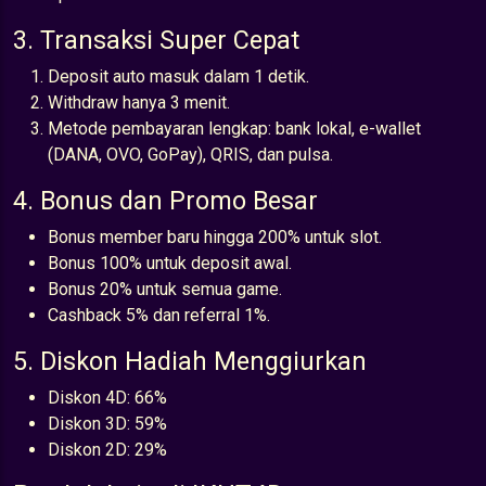
3. Transaksi Super Cepat
Deposit auto masuk dalam 1 detik.
Withdraw hanya 3 menit.
Metode pembayaran lengkap: bank lokal, e-wallet
(DANA, OVO, GoPay), QRIS, dan pulsa.
4. Bonus dan Promo Besar
Bonus member baru hingga 200% untuk slot.
Bonus 100% untuk deposit awal.
Bonus 20% untuk semua game.
Cashback 5% dan referral 1%.
5. Diskon Hadiah Menggiurkan
Diskon 4D: 66%
Diskon 3D: 59%
Diskon 2D: 29%