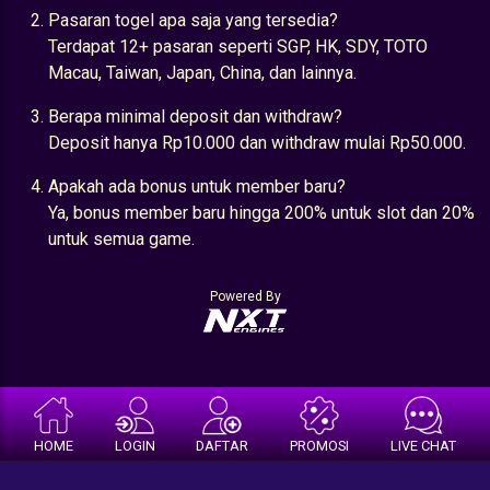
Pasaran togel apa saja yang tersedia?
Terdapat 12+ pasaran seperti SGP, HK, SDY, TOTO
Macau, Taiwan, Japan, China, dan lainnya.
Berapa minimal deposit dan withdraw?
Deposit hanya Rp10.000 dan withdraw mulai Rp50.000.
Apakah ada bonus untuk member baru?
Ya, bonus member baru hingga 200% untuk slot dan 20%
untuk semua game.
Powered By
HOME
LOGIN
DAFTAR
PROMOSI
LIVE CHAT