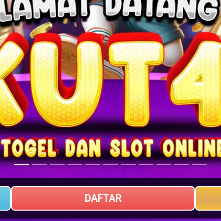
DAFTAR