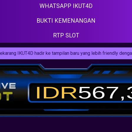
WHATSAPP IKUT4D
BUKTI KEMENANGAN
RTP SLOT
yang lebih friendly dengan pilihan game terlengkap dan penam
IDR
567,