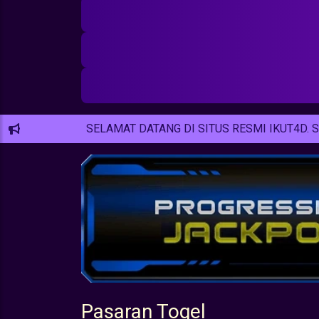
 SITUS RESMI IKUT4D. Sekarang IKUT4D hadir ke tampilan baru 
Pasaran Togel