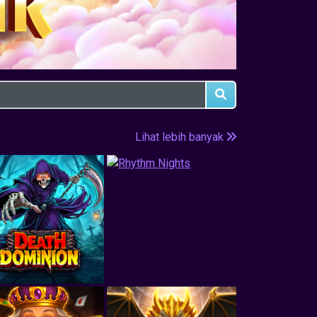
Lihat lebih banyak