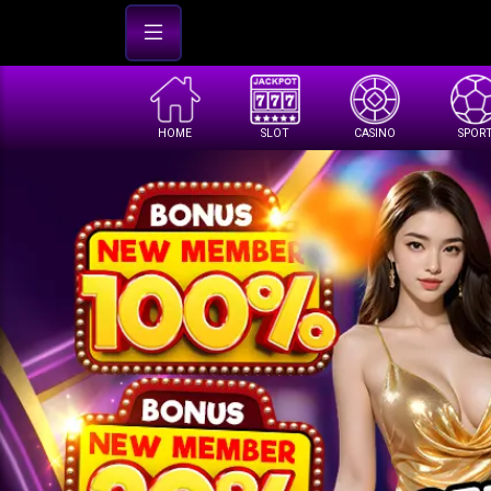
//under row-loginmenu
HOME
SLOT
CASINO
SPOR