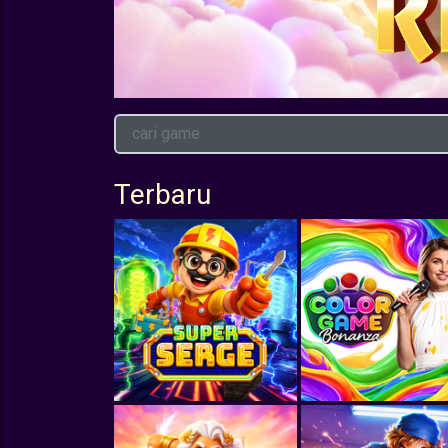
Terbaru